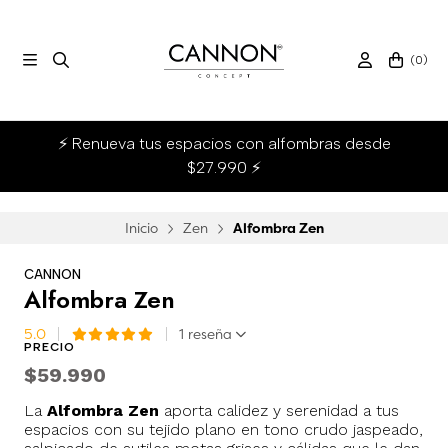
(
0
)
⚡ Renueva tus espacios con alfombras desde
$27.990 ⚡
Inicio
Zen
Alfombra Zen
CANNON
Alfombra Zen
5.0
1 reseña
PRECIO
$59.990
La
Alfombra Zen
aporta calidez y serenidad a tus
espacios con su tejido plano en tono crudo jaspeado,