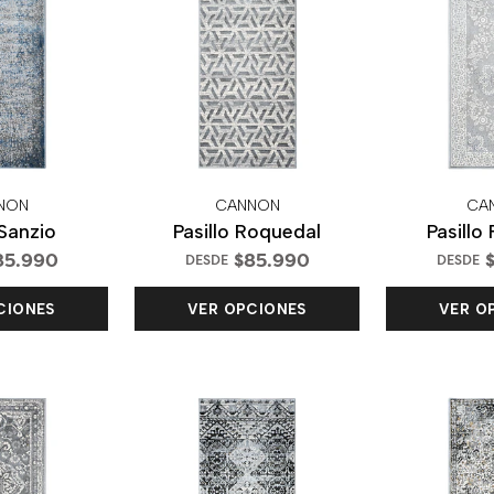
NON
CANNON
CA
 Sanzio
Pasillo Roquedal
Pasillo
85.990
$85.990
$
DESDE
DESDE
CIONES
VER OPCIONES
VER O