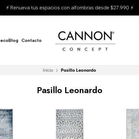
⚡ Renueva tus espacios con alfombras desde $27.990 ⚡
ecoBlog
Contacto
Inicio
Pasillo Leonardo
Pasillo Leonardo