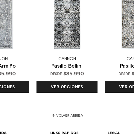
NON
CANNON
CA
 Armiño
Pasillo Bellini
Pasil
85.990
$85.990
$
DESDE
DESDE
CIONES
VER OPCIONES
VER O
VOLVER ARRIBA
NDA
LINKS RÁPIDOS
LEGAL