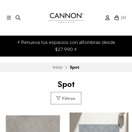
(
0
)
⚡ Renueva tus espacios con alfombras desde
$27.990 ⚡
Inicio
Spot
Spot
Filtros