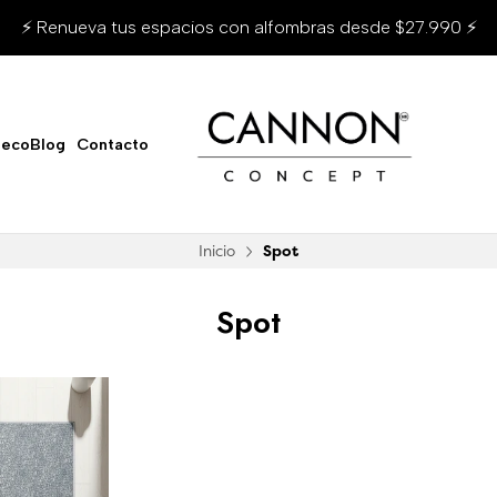
⚡ Renueva tus espacios con alfombras desde $27.990 ⚡
ecoBlog
Contacto
Inicio
Spot
Spot