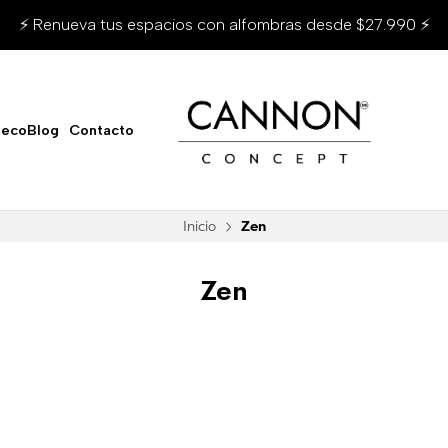
⚡ Renueva tus espacios con alfombras desde $27.990 ⚡
ecoBlog
Contacto
Inicio
Zen
Zen