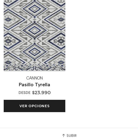
CANNON
Pasillo Tyrella
$23.990
DESDE
VER OPCIONES
SUBIR