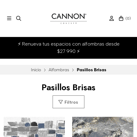
(
0
)
⚡ Renueva tus espacios con alfombras desde
$27.990 ⚡
Inicio
Alfombras
Pasillos Brisas
Pasillos Brisas
Filtros