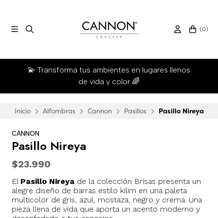
(
0
)
💫 Transforma tus ambientes en lugares llenos
de vida y color 🌈
Inicio
Alfombras
Cannon
Pasillos
Pasillo Nireya
CANNON
Pasillo Nireya
$23.990
El
Pasillo Nireya
de la colección Brisas presenta un
alegre diseño de barras estilo kilim en una paleta
multicolor de gris, azul, mostaza, negro y crema. Una
pieza llena de vida que aporta un acento moderno y