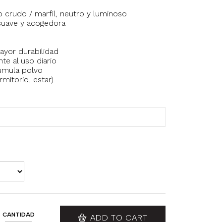
 crudo / marfil, neutro y luminoso
 suave y acogedora
yor durabilidad
nte al uso diario
cumula polvo
ormitorio, estar)
CANTIDAD
ADD TO CART