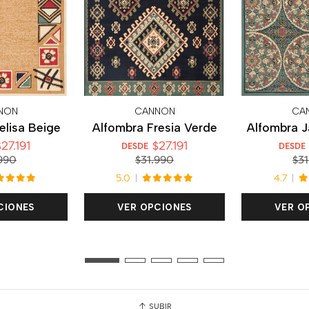
NON
CANNON
CA
elisa Beige
Alfombra Fresia Verde
Alfombra J
27.191
$27.191
DESDE
DESDE
990
$31.990
$31
5.0
4.7
CIONES
VER OPCIONES
VER O
SUBIR