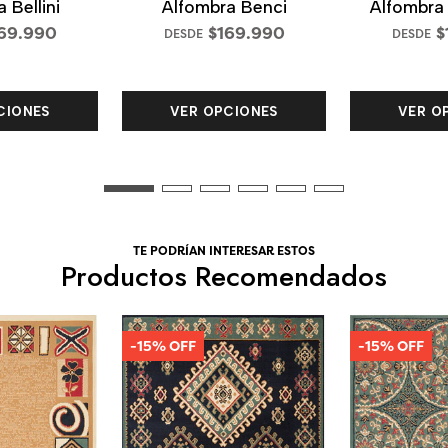
 Bellini
Alfombra Benci
Alfombra
69.990
$169.990
$
DESDE
DESDE
CIONES
VER OPCIONES
VER O
TE PODRÍAN INTERESAR ESTOS
Productos Recomendados
-15% OFF
-15% OFF