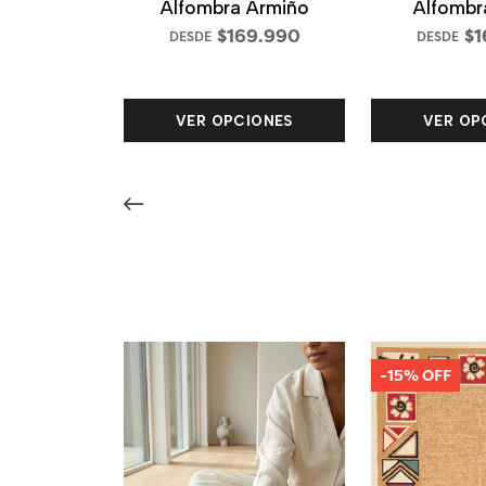
Alfombra Armiño
Alfombra
$169.990
$1
DESDE
DESDE
VER OPCIONES
VER OP
-15% OFF