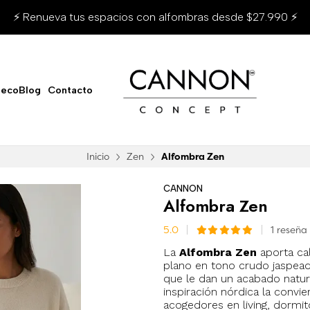
⚡ Renueva tus espacios con alfombras desde $27.990 ⚡
ecoBlog
Contacto
Inicio
Zen
Alfombra Zen
CANNON
Alfombra Zen
5.0
1 reseña
La
Alfombra Zen
aporta cal
plano en tono crudo jaspeado
que le dan un acabado natura
inspiración nórdica la convi
acogedores en living, dormito