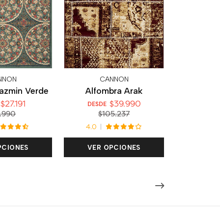
NNON
CANNON
azmin Verde
Alfombra Arak
$27.191
$39.990
DESDE
.990
$105.237
4.0
PCIONES
VER OPCIONES