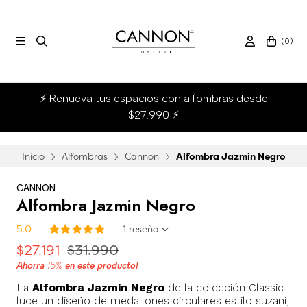
(
0
)
⚡ Renueva tus espacios con alfombras desde
$27.990 ⚡
Inicio
Alfombras
Cannon
Alfombra Jazmin Negro
CANNON
Alfombra Jazmin Negro
5.0
1 reseña
$27.191
$31.990
Ahorra
15%
en este producto!
La
Alfombra Jazmin Negro
de la colección Classic
luce un diseño de medallones circulares estilo suzani,