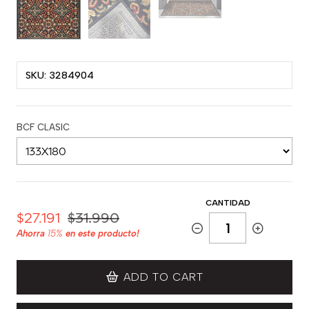
SKU: 3284904
BCF CLASIC
CANTIDAD
$27.191
$31.990
Ahorra
15%
en este producto!
ADD TO CART