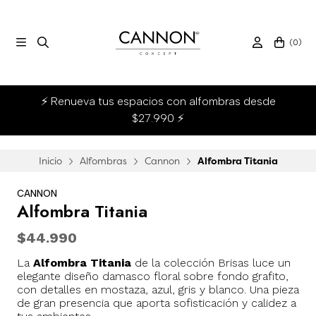
(
0
)
⚡ Renueva tus espacios con alfombras desde
$27.990 ⚡
Inicio
Alfombras
Cannon
Alfombra Titania
CANNON
Alfombra Titania
$44.990
La
Alfombra Titania
de la colección Brisas luce un
elegante diseño damasco floral sobre fondo grafito,
con detalles en mostaza, azul, gris y blanco. Una pieza
de gran presencia que aporta sofisticación y calidez a