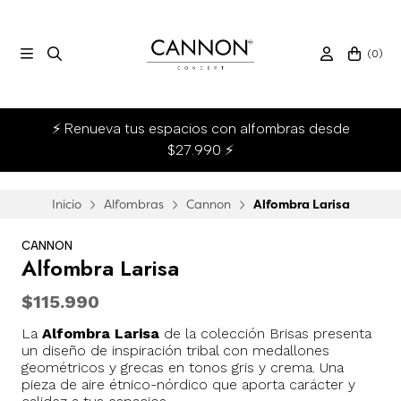
(
0
)
⚡ Renueva tus espacios con alfombras desde
$27.990 ⚡
Inicio
Alfombras
Cannon
Alfombra Larisa
CANNON
Alfombra Larisa
$115.990
La
Alfombra Larisa
de la colección Brisas presenta
un diseño de inspiración tribal con medallones
geométricos y grecas en tonos gris y crema. Una
pieza de aire étnico-nórdico que aporta carácter y