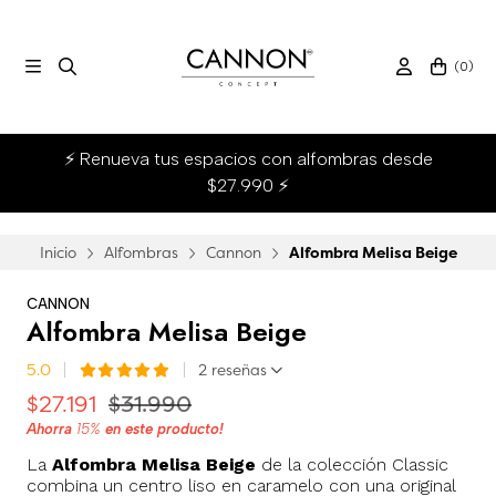
(
0
)
⚡ Renueva tus espacios con alfombras desde
$27.990 ⚡
Inicio
Alfombras
Cannon
Alfombra Melisa Beige
CANNON
Alfombra Melisa Beige
5.0
2 reseñas
$27.191
$31.990
Ahorra
15%
en este producto!
La
Alfombra Melisa Beige
de la colección Classic
combina un centro liso en caramelo con una original