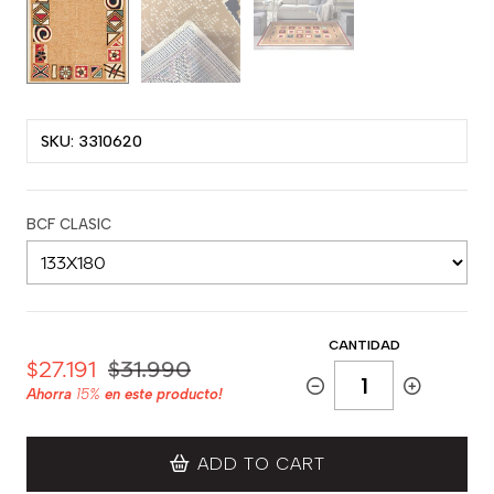
SKU: 3310620
BCF CLASIC
CANTIDAD
$27.191
$31.990
Ahorra
15%
en este producto!
ADD TO CART