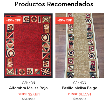
Productos Recomendados
-15% OFF
-15% OFF
CANNON
CANNON
Alfombra Melisa Rojo
Pasillo Melisa Beige
$27.191
$13.591
DESDE
DESDE
$31.990
$15.990