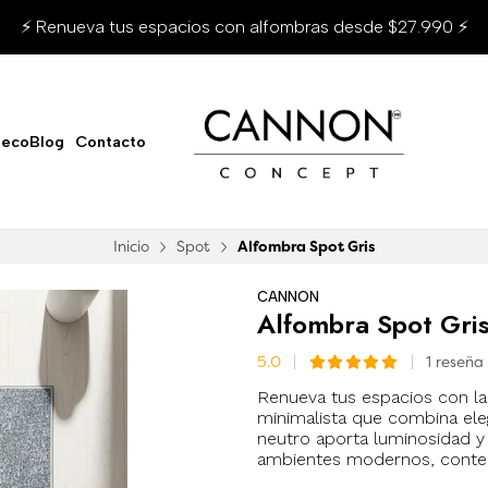
⚡ Renueva tus espacios con alfombras desde $27.990 ⚡
ecoBlog
Contacto
Inicio
Spot
Alfombra Spot Gris
CANNON
Alfombra Spot Gri
5.0
1 reseña
Renueva tus espacios con l
minimalista que combina eleg
neutro aporta luminosidad 
ambientes modernos, conte