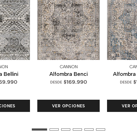
NON
CANNON
CA
 Bellini
Alfombra Benci
Alfombra
69.990
$169.990
$
DESDE
DESDE
CIONES
VER OPCIONES
VER O