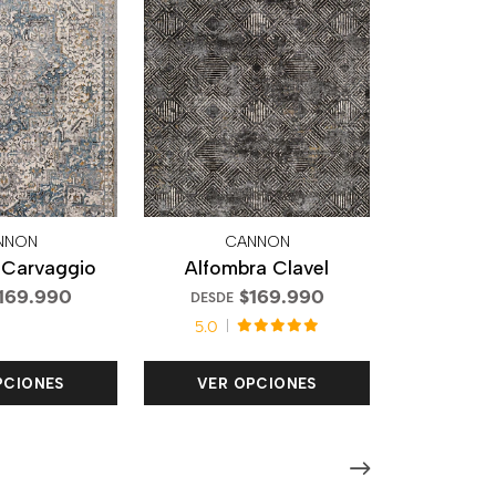
NNON
CANNON
 Carvaggio
Alfombra Clavel
169.990
$169.990
DESDE
5.0
PCIONES
VER OPCIONES