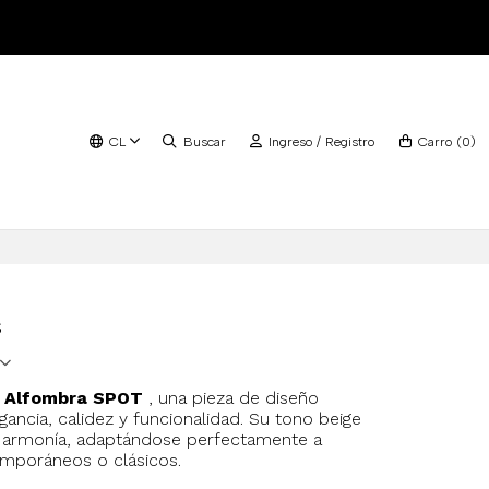
CL
Buscar
Ingreso / Registro
Carro
(
0
)
s
a
Alfombra SPOT
, una pieza de diseño
ancia, calidez y funcionalidad. Su tono beige
y armonía, adaptándose perfectamente a
mporáneos o clásicos.