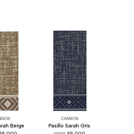
NNON
CANNON
arah Beige
Pasillo Sarah Gris
$8.000
$8.000
DESDE