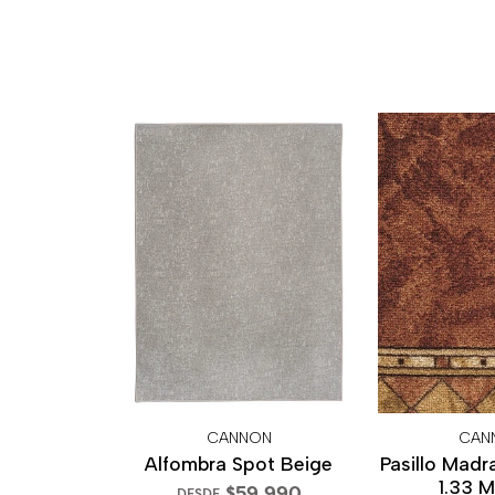
CANNON
CAN
Alfombra Spot Beige
Pasillo Madr
1.33 
$59.990
DESDE