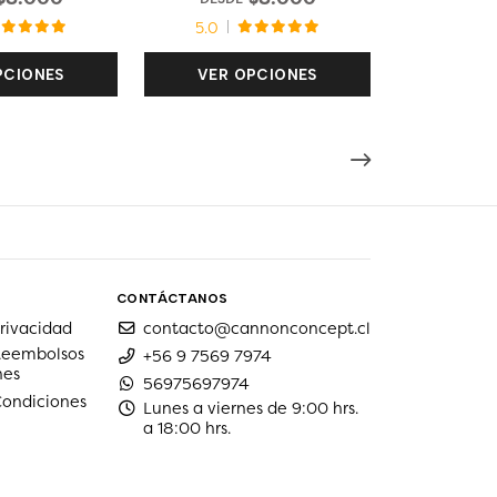
5.0
PCIONES
VER OPCIONES
CONTÁCTANOS
privacidad
contacto@cannonconcept.cl
 Reembolsos
+56 9 7569 7974
nes
56975697974
Condiciones
Lunes a viernes de 9:00 hrs.
a 18:00 hrs.