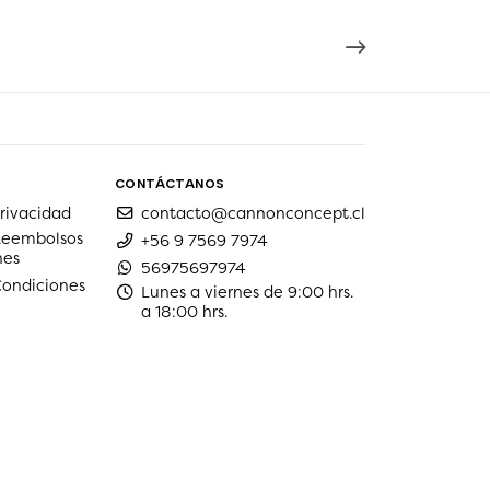
CONTÁCTANOS
privacidad
contacto@cannonconcept.cl
 Reembolsos
+56 9 7569 7974
nes
56975697974
Condiciones
Lunes a viernes de 9:00 hrs.
a 18:00 hrs.