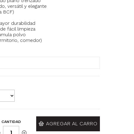
jido plano trenzado
do, versátil y elegante
ra BCF)
yor durabilidad
e fácil limpieza
cumula polvo
dormitorio, comedor)
CANTIDAD
AGREGAR AL CARRO