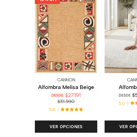
CANNON
CAN
Alfombra Melisa Beige
Alfomb
$27.191
$
DESDE
DESDE
$31.990
5.0
5.0
VER OPCIONES
VER OP