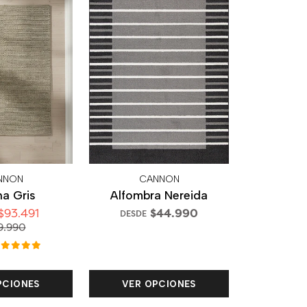
NNON
CANNON
a Gris
Alfombra Nereida
$93.491
$44.990
DESDE
9.990
PCIONES
VER OPCIONES