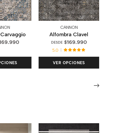
NNON
CANNON
 Carvaggio
Alfombra Clavel
169.990
$169.990
DESDE
5.0
PCIONES
VER OPCIONES