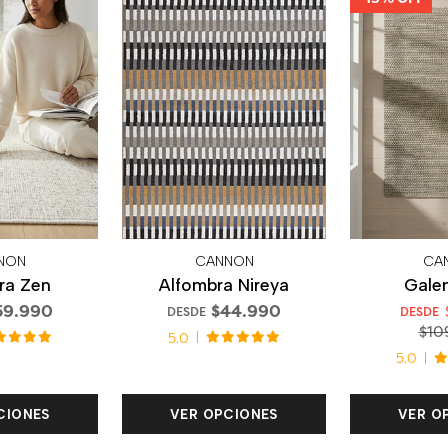
NON
CANNON
CA
ra Zen
Alfombra Nireya
Galen
59.990
$44.990
DESDE
DESDE
$10
5.0
5.0
CIONES
VER OPCIONES
VER O