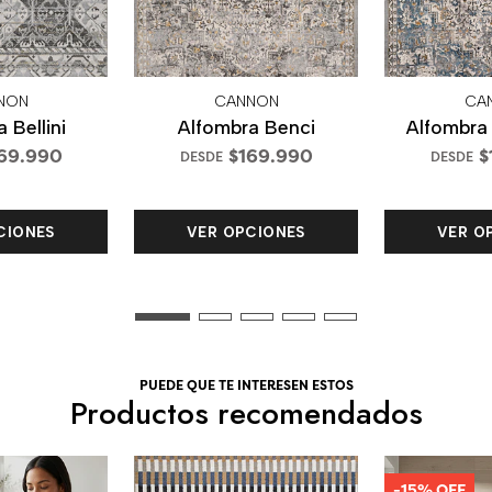
NON
CANNON
CA
 Bellini
Alfombra Benci
Alfombra
69.990
$169.990
$
DESDE
DESDE
CIONES
VER OPCIONES
VER O
PUEDE QUE TE INTERESEN ESTOS
Productos recomendados
-15% OFF