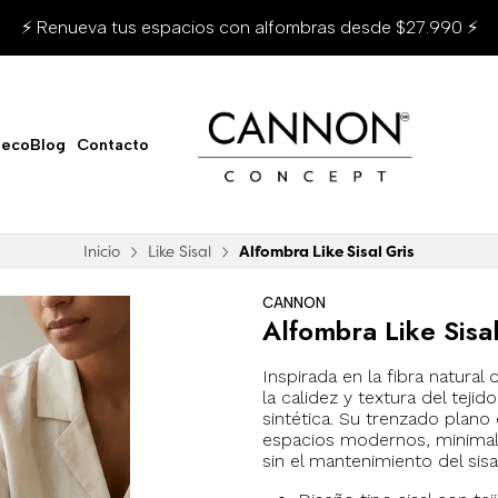
⚡ Renueva tus espacios con alfombras desde $27.990 ⚡
ecoBlog
Contacto
Inicio
Like Sisal
Alfombra Like Sisal Gris
CANNON
Alfombra Like Sisal
Inspirada en la fibra natural d
la calidez y textura del tejid
sintética. Su trenzado plano 
espacios modernos, minimali
sin el mantenimiento del sisal