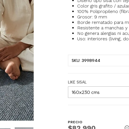
Diseño tipo sisal con te
Color gris grafito / azula
100% Polipropileno (fib
Grosor: 9 mm
Borde rematado para ma
Resistente a manchas y d
No genera alergias ni a
Uso: interiores (living, 
SKU: 3998944
LIKE SISAL
PRECIO
$82.990