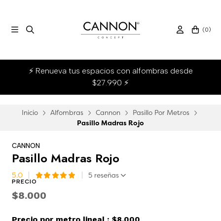
(
0
)
⚡ Renueva tus espacios con alfombras desde
$27.990 ⚡
Inicio
Alfombras
Cannon
Pasillo Por Metros
Pasillo Madras Rojo
CANNON
Pasillo Madras Rojo
5.0
5 reseñas
PRECIO
$8.000
Precio por metro lineal :
$8.000