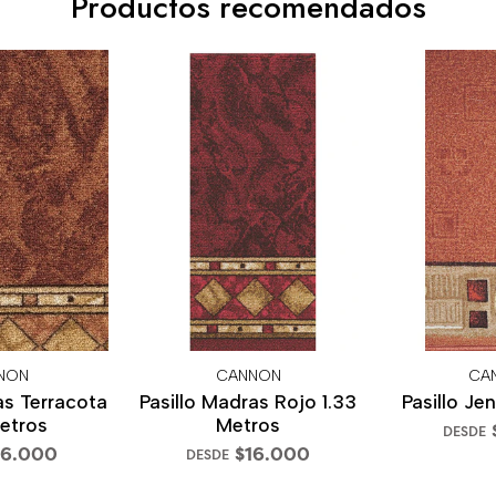
Productos recomendados
NON
CANNON
CA
as Terracota
Pasillo Madras Rojo 1.33
Pasillo Je
Metros
Metros
DESDE
16.000
$16.000
DESDE