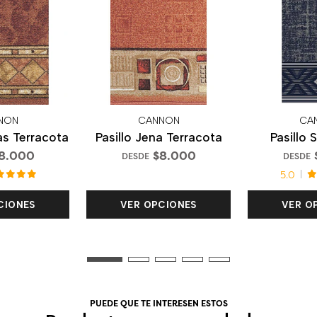
NON
CANNON
CA
as Terracota
Pasillo Jena Terracota
Pasillo 
8.000
$8.000
DESDE
DESDE
5.0
CIONES
VER OPCIONES
VER O
PUEDE QUE TE INTERESEN ESTOS