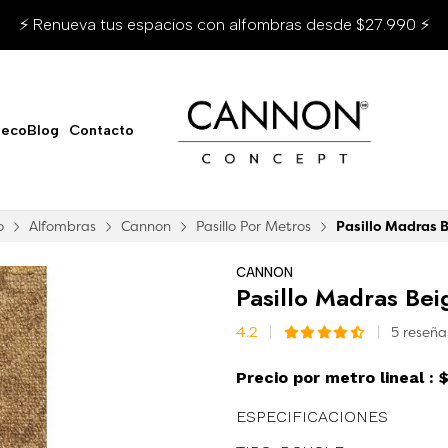
⚡ Renueva tus espacios con alfombras desde $27.990 ⚡
ecoBlog
Contacto
o
Alfombras
Cannon
Pasillo Por Metros
Pasillo Madras 
CANNON
Pasillo Madras Bei
4.2
5 reseñ
Precio por metro lineal :
$
ESPECIFICACIONES