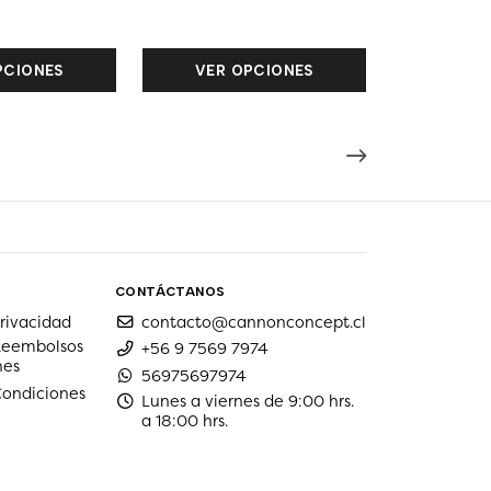
PCIONES
VER OPCIONES
CONTÁCTANOS
privacidad
contacto@cannonconcept.cl
 Reembolsos
+56 9 7569 7974
nes
56975697974
Condiciones
Lunes a viernes de 9:00 hrs.
a 18:00 hrs.