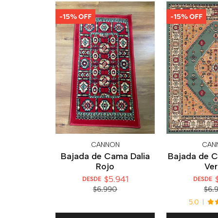
-15% OFF
-15% OFF
CANNON
CAN
Bajada de Cama Dalia
Bajada de 
Rojo
Ve
$5.941
$
DESDE
DESDE
$6.990
$6.
5.0