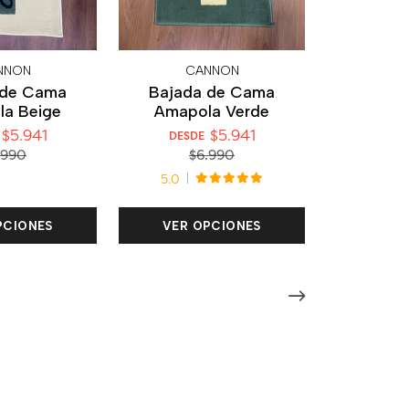
NNON
CANNON
 de Cama
Bajada de Cama
a Beige
Amapola Verde
$5.941
$5.941
DESDE
.990
$6.990
5.0
PCIONES
VER OPCIONES