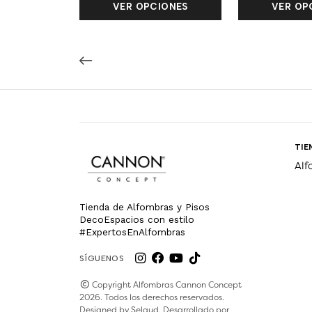
VER OPCIONES
VER OP
TIE
Alf
Tienda de Alfombras y Pisos
DecoEspacios con estilo
#ExpertosEnAlfombras
SÍGUENOS
Copyright Alfombras Cannon Concept
2026. Todos los derechos reservados.
Designed by
Selgud
. Desarrollado por