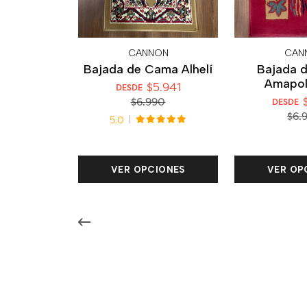
CANNON
CAN
Bajada de Cama Alhelí
Bajada 
Amapol
$5.941
DESDE
$
$6.990
DESDE
$6.
5.0
VER OPCIONES
VER OP