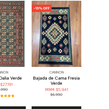
-15% OFF
NNON
CANNON
Dalia Verde
Bajada de Cama Fresia
Verde
$27.191
$5.941
.990
DESDE
$6.990