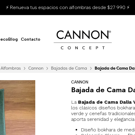
pacios con alfombras desde $27.990 ⚡
ecoBlog
Contacto
Alfombras
Cannon
Bajadas de Cama
Bajada de Cama Dal
CANNON
Bajada de Cama Da
La
Bajada de Cama Dalia 
los clásicos diseños bokhar
verde y cenefas tradicionale
aporta serenidad y elegancia
Diseño bokhara de meda