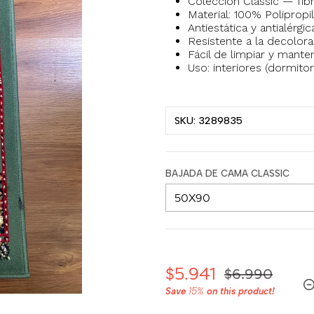
Colección Classic — fibr
Material: 100% Polipropi
Antiestática y antialérg
Resistente a la decolorac
Fácil de limpiar y mante
Uso: interiores (dormito
SKU: 3289835
BAJADA DE CAMA CLASSIC
$5.941
$6.990
Save
15%
on this product!