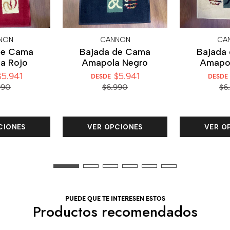
NON
CANNON
CA
de Cama
Bajada de Cama
Bajada
a Rojo
Amapola Negro
Amapol
5.941
$5.941
DESDE
DESDE
990
$6.990
$6
CIONES
VER OPCIONES
VER O
PUEDE QUE TE INTERESEN ESTOS
Productos recomendados