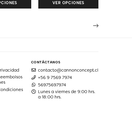
PCIONES
VER OPCIONES
CONTÁCTANOS
privacidad
contacto@cannonconcept.cl
 Reembolsos
+56 9 7569 7974
nes
56975697974
Condiciones
Lunes a viernes de 9:00 hrs.
a 18:00 hrs.