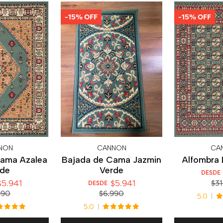
-15% OFF
-15% OFF
NON
CANNON
CA
Cama Azalea
Bajada de Cama Jazmin
Alfombra 
rde
Verde
DESDE
5.941
$5.941
$31
DESDE
990
$6.990
5.0
5.0