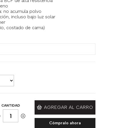
a BCF de alta resistencia
leno
ica: no acumula polvo
ión, incluso bajo luz solar
ner
rio, costado de cama)
CANTIDAD
AGREGAR AL CARRO
Cómpralo ahora