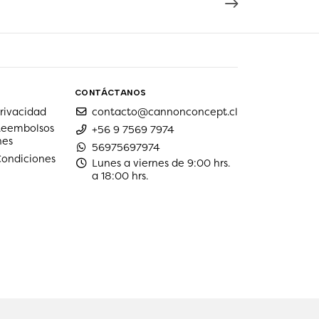
CONTÁCTANOS
privacidad
contacto@cannonconcept.cl
 Reembolsos
+56 9 7569 7974
nes
56975697974
Condiciones
Lunes a viernes de 9:00 hrs.
a 18:00 hrs.