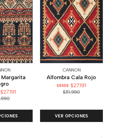
NNON
CANNON
 Margarita
Alfombra Cala Rojo
gro
$27.191
DESDE
$27.191
$31.990
.990
PCIONES
VER OPCIONES