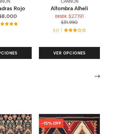
NNON
CANNON
adras Rojo
Alfombra Alhelí
$8.000
$27.191
DESDE
$31.990
3.0
PCIONES
VER OPCIONES
-15% OFF