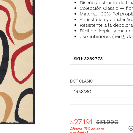
Diseño abstracto de traz
Colección Classic — fibr
Material: 100% Polipropi
Antiestática y antialérg
Resistente a la decolorac
Fácil de limpiar y mante
Uso: interiores (living, 
SKU: 3289773
BCF CLASIC
$27.191
$31.990
Ahorra
15%
en este
producto!