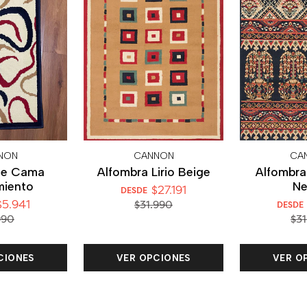
NON
CANNON
CA
de Cama
Alfombra Lirio Beige
Alfombra
miento
Ne
$27.191
DESDE
5.941
$31.990
DESDE
990
$31
CIONES
VER OPCIONES
VER O