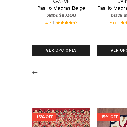
CANNON
CAN
Pasillo Madras Beige
Pasillo Madr
$8.000
$
DESDE
DESDE
4.2
5.0
VER OPCIONES
VER OP
-15% OFF
-15% OFF