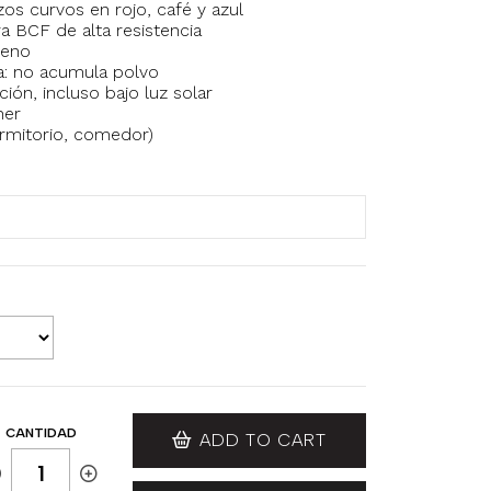
os curvos en rojo, café y azul
a BCF de alta resistencia
leno
ica: no acumula polvo
ión, incluso bajo luz solar
ner
dormitorio, comedor)
CANTIDAD
ADD TO CART