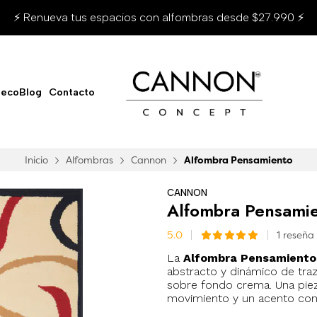
⚡ Renueva tus espacios con alfombras desde $27.990 ⚡
ecoBlog
Contacto
Inicio
Alfombras
Cannon
Alfombra Pensamiento
CANNON
Alfombra Pensami
5.0
1 reseña
La
Alfombra Pensamiento
abstracto y dinámico de traz
sobre fondo crema. Una piez
movimiento y un acento con