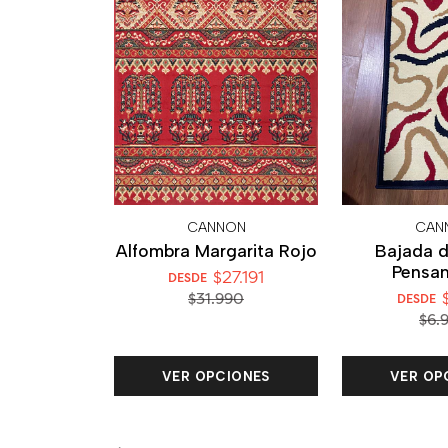
CANNON
CAN
Alfombra Margarita Rojo
Bajada 
Pensa
$27.191
DESDE
$
$31.990
DESDE
$6.
VER OPCIONES
VER OP