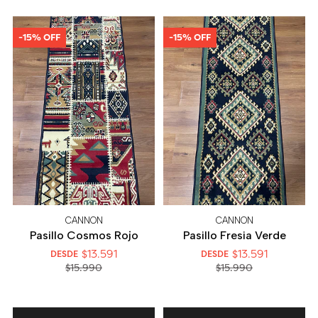
-15% OFF
-15% OFF
CANNON
CANNON
Pasillo Cosmos Rojo
Pasillo Fresia Verde
$13.591
$13.591
DESDE
DESDE
$15.990
$15.990