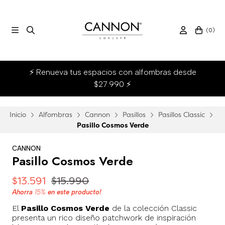
(
0
)
⚡ Renueva tus espacios con alfombras desde
$27.990 ⚡
Inicio
Alfombras
Cannon
Pasillos
Pasillos Classic
Pasillo Cosmos Verde
CANNON
Pasillo Cosmos Verde
$13.591
$15.990
Ahorra
15%
en este producto!
El
Pasillo Cosmos Verde
de la colección Classic
presenta un rico diseño patchwork de inspiración