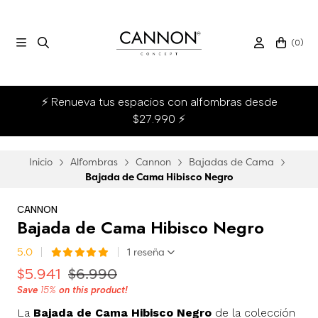
(
0
)
⚡ Renueva tus espacios con alfombras desde
$27.990 ⚡
Inicio
Alfombras
Cannon
Bajadas de Cama
Bajada de Cama Hibisco Negro
CANNON
Bajada de Cama Hibisco Negro
5.0
1 reseña
$5.941
$6.990
Save
15%
on this product!
La
Bajada de Cama Hibisco Negro
de la colección