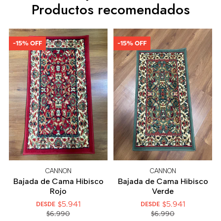
Productos recomendados
-15% OFF
-15% OFF
CANNON
CANNON
Bajada de Cama Hibisco
Bajada de Cama Hibisco
Rojo
Verde
$5.941
$5.941
DESDE
DESDE
$6.990
$6.990