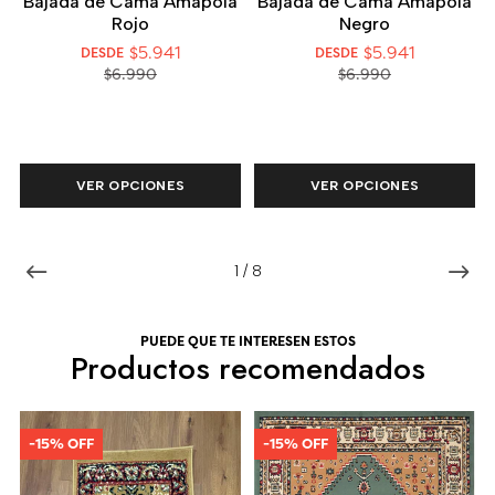
Bajada de Cama Amapola
Bajada de Cama Amapola
Rojo
Negro
$5.941
$5.941
DESDE
DESDE
$6.990
$6.990
VER OPCIONES
VER OPCIONES
1
/
8
PUEDE QUE TE INTERESEN ESTOS
Productos recomendados
-15% OFF
-15% OFF