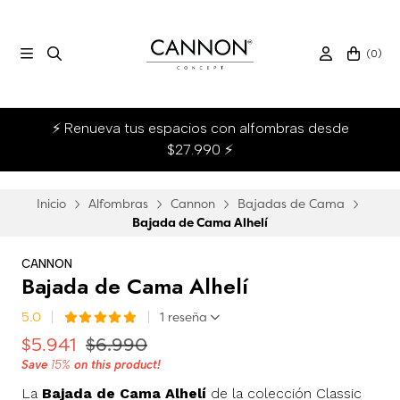
(
0
)
⚡ Renueva tus espacios con alfombras desde
$27.990 ⚡
Inicio
Alfombras
Cannon
Bajadas de Cama
Bajada de Cama Alhelí
CANNON
Bajada de Cama Alhelí
5.0
1 reseña
$5.941
$6.990
Save
15%
on this product!
La
Bajada de Cama Alhelí
de la colección Classic