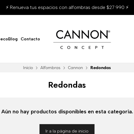
⚡ Renueva tus espacios con alfombras desde $27.990 ⚡
ecoBlog
Contacto
Inicio
Alfombras
Cannon
Redondas
Redondas
Aún no hay productos disponibles en esta categoría.
Ir a la página de inicio