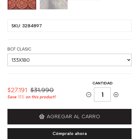
SKU: 3284897
BCF CLASIC
CANTIDAD
$27.191
$31.990
Save
15%
on this product!
AGREGAR AL CARRO
Cómpralo ahora