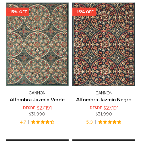
-15% OFF
-15% OFF
CANNON
CANNON
Alfombra Jazmin Verde
Alfombra Jazmin Negro
$27.191
$27.191
DESDE
DESDE
$31.990
$31.990
4.7
5.0