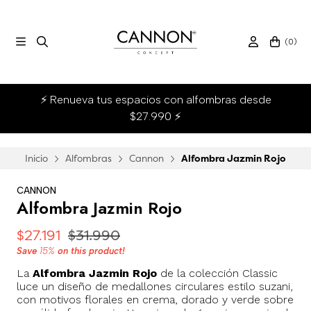
(
0
)
⚡ Renueva tus espacios con alfombras desde
$27.990 ⚡
Inicio
Alfombras
Cannon
Alfombra Jazmin Rojo
CANNON
Alfombra Jazmin Rojo
$27.191
$31.990
Save
15%
on this product!
La
Alfombra Jazmin Rojo
de la colección Classic
luce un diseño de medallones circulares estilo suzani,
con motivos florales en crema, dorado y verde sobre