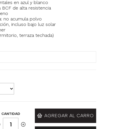
ntales en azul y blanco
 BCF de alta resistencia
leno
ica: no acumula polvo
ión, incluso bajo luz solar
ner
dormitorio, terraza techada)
CANTIDAD
AGREGAR AL CARRO