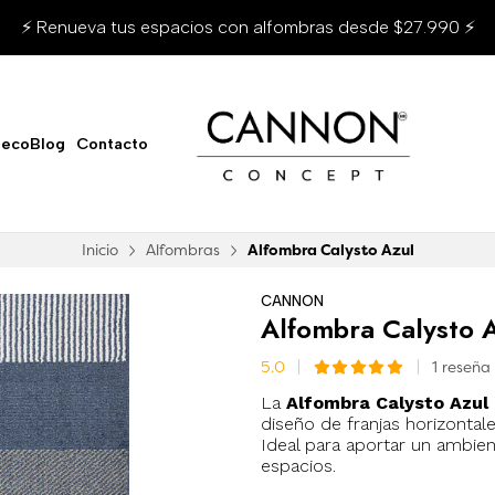
⚡ Renueva tus espacios con alfombras desde $27.990 ⚡
ecoBlog
Contacto
Inicio
Alfombras
Alfombra Calysto Azul
CANNON
Alfombra Calysto 
5.0
1 reseña
La
Alfombra Calysto Azul
diseño de franjas horizontal
Ideal para aportar un ambien
espacios.