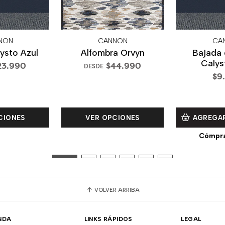
NON
CANNON
CA
lysto Azul
Alfombra Orvyn
Bajada
Calys
23.990
$44.990
DESDE
$9
CIONES
VER OPCIONES
AGREGAR
Cómpra
VOLVER ARRIBA
NDA
LINKS RÁPIDOS
LEGAL