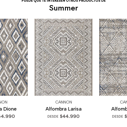
PUEDE QUE TE INTERESEN OTROS PRODUCTOS DE
Summer
NON
CANNON
CA
a Dione
Alfombra Larisa
Alfomb
44.990
$44.990
$
DESDE
DESDE