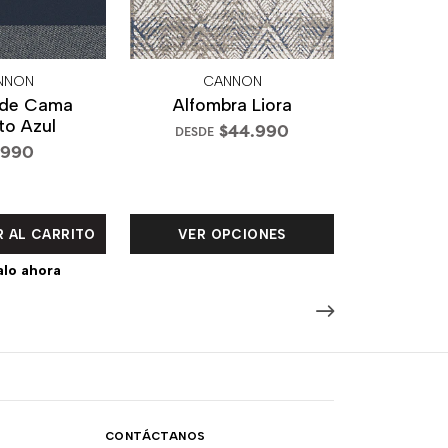
NNON
CANNON
 de Cama
Alfombra Liora
to Azul
$44.990
DESDE
.990
VER OPCIONES
 AL CARRITO
lo ahora
CONTÁCTANOS