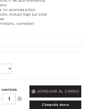
a BCF de alta resistencia
leno
ica: no acumula polvo
ión, incluso bajo luz solar
ner
dormitorio, comedor)
CANTIDAD
AGREGAR AL CARRO
Cómpralo ahora