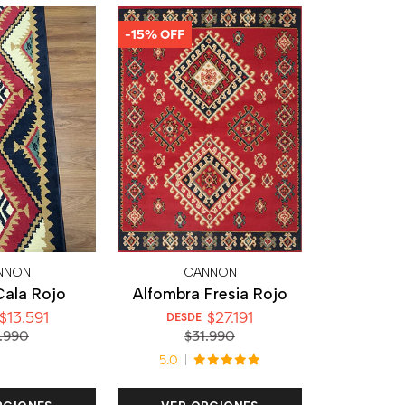
-15% OFF
NNON
CANNON
Cala Rojo
Alfombra Fresia Rojo
$13.591
$27.191
DESDE
.990
$31.990
5.0