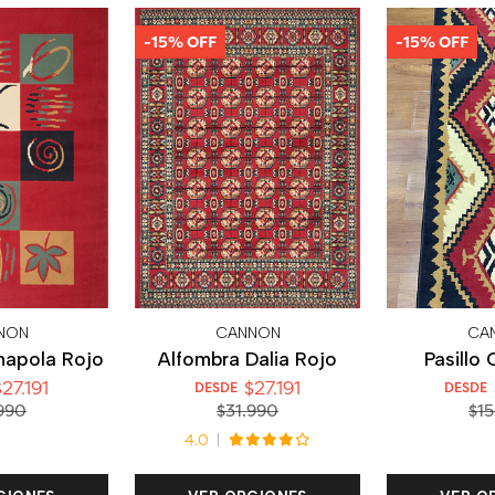
-15% OFF
-15% OFF
NON
CANNON
CA
mapola Rojo
Alfombra Dalia Rojo
Pasillo 
27.191
$27.191
DESDE
DESDE
990
$31.990
$15
4.0