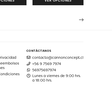
PCIONES
VER OPCIONES
CONTÁCTANOS
privacidad
contacto@cannonconcept.cl
 Reembolsos
+56 9 7569 7974
nes
56975697974
Condiciones
Lunes a viernes de 9:00 hrs.
a 18:00 hrs.