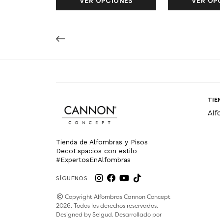
VER OPCIONES
VER OP
TIE
Alf
Tienda de Alfombras y Pisos
DecoEspacios con estilo
#ExpertosEnAlfombras
SÍGUENOS
Copyright Alfombras Cannon Concept
2026. Todos los derechos reservados.
Designed by
Selgud
. Desarrollado por