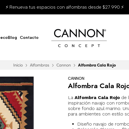
⚡ Renueva tus espacios con alfombras desde $27.990 ⚡
ecoBlog
Contacto
Inicio
Alfombras
Cannon
Alfombra Cala Rojo
CANNON
Alfombra Cala Roj
La
Alfombra Cala Rojo
de l
inspiración navajo con romb
sobre fondo azul marino. Una
para ambientes con estilo s
Diseño navajo de rombos