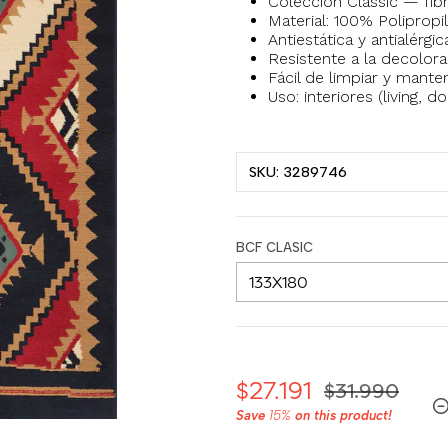
Colección Classic — fibr
Material: 100% Polipropi
Antiestática y antialérg
Resistente a la decolorac
Fácil de limpiar y mante
Uso: interiores (living, 
SKU: 3289746
BCF CLASIC
$27.191
$31.990
Save
15%
on this product!