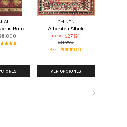
NNON
CANNON
adras Rojo
Alfombra Alhelí
$8.000
$27.191
DESDE
$31.990
3.0
PCIONES
VER OPCIONES