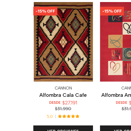
-15% OFF
-15% OFF
CANNON
CAN
Alfombra Cala Cafe
Alfombra A
$27.191
$
DESDE
DESDE
$31.990
$31.
5.0