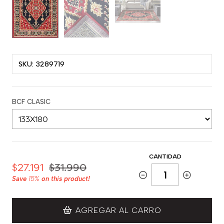
SKU: 3289719
BCF CLASIC
CANTIDAD
$27.191
$31.990
Save
15%
on this product!
AGREGAR AL CARRO