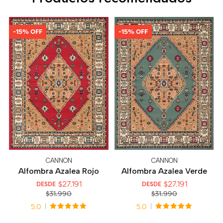
-15% OFF
-15% OFF
CANNON
CANNON
Alfombra Azalea Rojo
Alfombra Azalea Verde
$27.191
$27.191
DESDE
DESDE
$31.990
$31.990
5.0
5.0