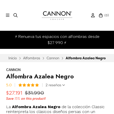
(
0
)
⚡ Renueva tus espacios con alfombras desde
$27.990 ⚡
Inicio
Alfombras
Cannon
Alfombra Azalea Negro
CANNON
Alfombra Azalea Negro
5.0
2 reseñas
$27.191
$31.990
Save
15%
on this product!
La
Alfombra Azalea Negro
de la colección Classic
reinterpreta los clásicos diseños persas con un