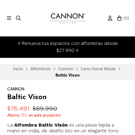
(
0
)
⚡ Renueva tus espacios con alfombras desde
$27.990 ⚡
Inicio
Alfombras
Cannon
Lana Hand Made
Baltic Vison
CANNON
Baltic Vison
$76.491
$89.990
Ahorra
15%
en este producto!
La
Alfombra Baltic Visón
es una pieza tejida a
mano en India, de diseño liso en un elegante tono