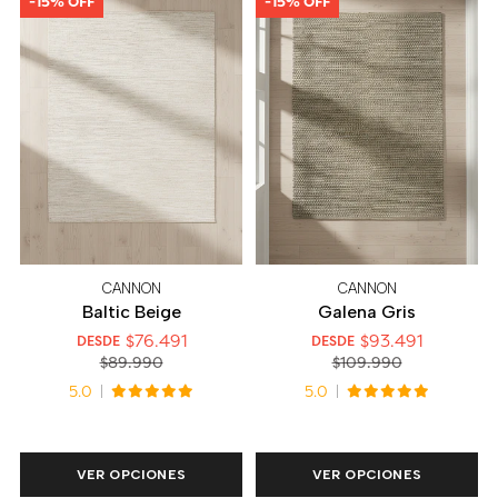
-15% OFF
-15% OFF
CANNON
CANNON
Baltic Beige
Galena Gris
$76.491
$93.491
DESDE
DESDE
$89.990
$109.990
5.0
5.0
VER OPCIONES
VER OPCIONES