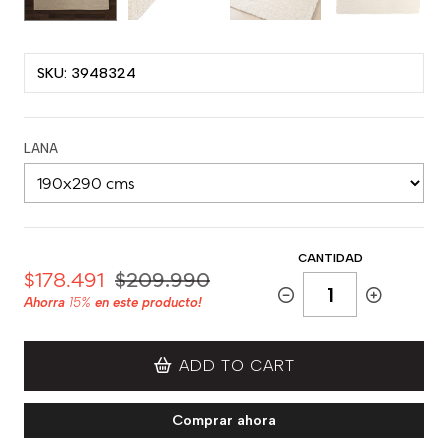
SKU: 3948324
LANA
CANTIDAD
$178.491
$209.990
Ahorra
15%
en este producto!
ADD TO CART
Comprar ahora