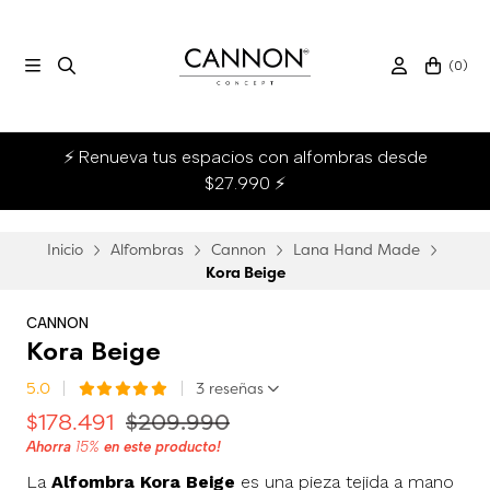
(
0
)
⚡ Renueva tus espacios con alfombras desde
$27.990 ⚡
Inicio
Alfombras
Cannon
Lana Hand Made
Kora Beige
CANNON
Kora Beige
5.0
3 reseñas
$178.491
$209.990
Ahorra
15%
en este producto!
La
Alfombra Kora Beige
es una pieza tejida a mano