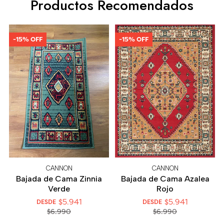
Productos Recomendados
-15% OFF
-15% OFF
CANNON
CANNON
Bajada de Cama Zinnia
Bajada de Cama Azalea
Verde
Rojo
$5.941
$5.941
DESDE
DESDE
$6.990
$6.990