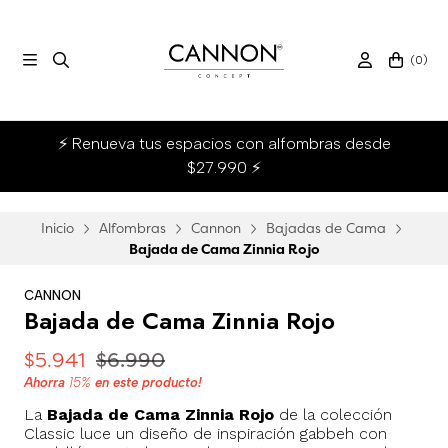
(
0
)
⚡ Renueva tus espacios con alfombras desde
$27.990 ⚡
Inicio
Alfombras
Cannon
Bajadas de Cama
Bajada de Cama Zinnia Rojo
CANNON
Bajada de Cama Zinnia Rojo
$5.941
$6.990
Ahorra
15%
en este producto!
La
Bajada de Cama Zinnia Rojo
de la colección
Classic luce un diseño de inspiración gabbeh con