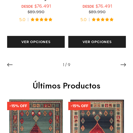
$76.491
$76.491
DESDE
DESDE
$89.990
$89.990
5.0
5.0
VER OPCIONES
VER OPCIONES
1
/
9
Últimos Productos
-15% OFF
-15% OFF