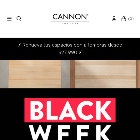
(
0
)
⚡ Renueva tus espacios con alfombras desde
$27.990 ⚡