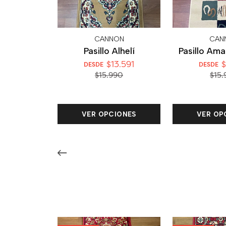
CANNON
CAN
Pasillo Alhelí
Pasillo Am
$13.591
$
DESDE
DESDE
$15.990
$15.
VER OPCIONES
VER OP