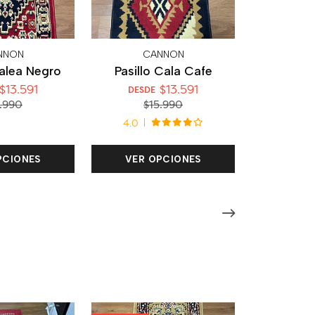
NNON
CANNON
zalea Negro
Pasillo Cala Cafe
$13.591
$13.591
DESDE
.990
$15.990
4.0
PCIONES
VER OPCIONES