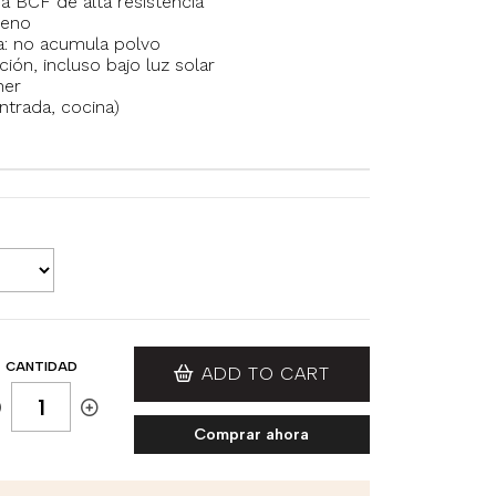
a BCF de alta resistencia
leno
ica: no acumula polvo
ión, incluso bajo luz solar
ner
entrada, cocina)
CANTIDAD
ADD TO CART
Comprar ahora