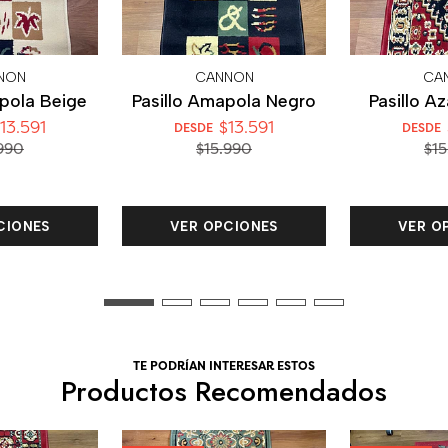
NON
CANNON
CA
apola Beige
Pasillo Amapola Negro
Pasillo A
13.591
$13.591
DESDE
DESDE
990
$15.990
$15
CIONES
VER OPCIONES
VER O
TE PODRÍAN INTERESAR ESTOS
Productos Recomendados