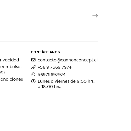
CONTÁCTANOS
privacidad
contacto@cannonconcept.cl
 Reembolsos
+56 9 7569 7974
nes
56975697974
Condiciones
Lunes a viernes de 9:00 hrs.
a 18:00 hrs.