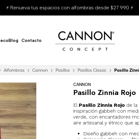
⚡ Renueva tus espacios con alfombras desde $27.990 ⚡
ecoBlog
Contacto
Alfombras
Cannon
Pasillos
Pasillos Classic
Pasillo Zinn
CANNON
Pasillo Zinnia Rojo
El
Pasillo Zinnia Rojo
de la 
inspiración gabbeh con meda
verde, con encantadores mot
aire artesanal y étnico que a
Diseño gabbeh con meda