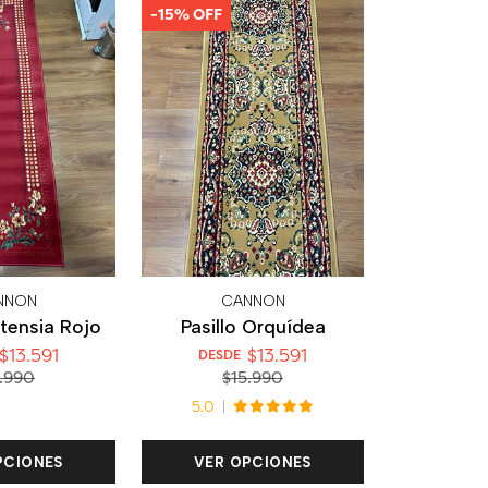
-15% OFF
NNON
CANNON
rtensia Rojo
Pasillo Orquídea
$13.591
$13.591
DESDE
.990
$15.990
5.0
PCIONES
VER OPCIONES