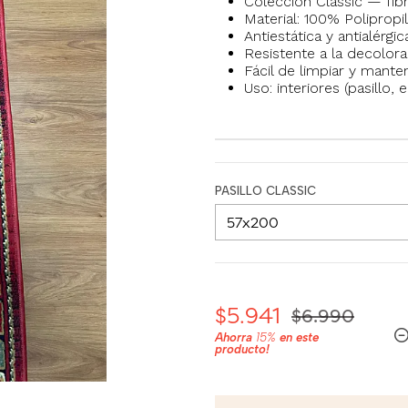
Colección Classic — fibr
Material: 100% Polipropi
Antiestática y antialérg
Resistente a la decolorac
Fácil de limpiar y mante
Uso: interiores (pasillo, 
PASILLO CLASSIC
$5.941
$6.990
Ahorra
15%
en este
producto!