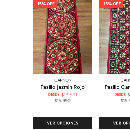
-15% OFF
-15% OFF
CANNON
CAN
Pasillo jazmin Rojo
Pasillo Ca
$13.591
$
DESDE
DESDE
$15.990
$15.
VER OPCIONES
VER OP