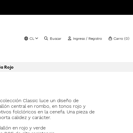
CL
Buscar
Ingreso / Registro
Carro
(
0
)
ia Rojo
colección Classic luce un diseño de
llón central en rombo, en tonos rojo y
ivos folclóricos en la cenefa. Una pieza de
porta calidez y carácter.
llón en rojo y verde