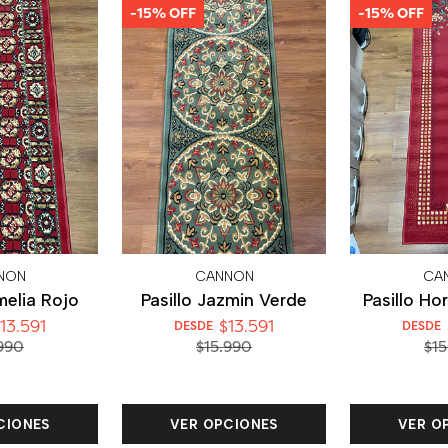
-15% OFF
-15% OFF
NON
CANNON
CA
melia Rojo
Pasillo Jazmin Verde
Pasillo Ho
13.591
$13.591
DESDE
DESDE
990
$15.990
$15
CIONES
VER OPCIONES
VER O