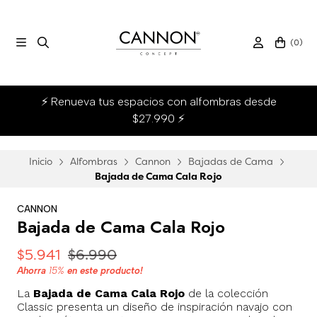
(
0
)
⚡ Renueva tus espacios con alfombras desde
$27.990 ⚡
Inicio
Alfombras
Cannon
Bajadas de Cama
Bajada de Cama Cala Rojo
CANNON
Bajada de Cama Cala Rojo
$5.941
$6.990
Ahorra
15%
en este producto!
La
Bajada de Cama Cala Rojo
de la colección
Classic presenta un diseño de inspiración navajo con