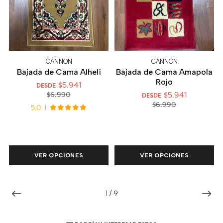
CANNON
CANNON
Bajada de Cama Alhelí
Bajada de Cama Amapola
Rojo
$5.941
DESDE
$5.941
$6.990
DESDE
$6.990
5.0
VER OPCIONES
VER OPCIONES
1
/
9